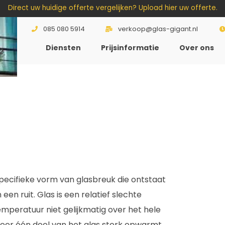
Direct uw huidige offerte vergelijken? Upload hier uw offerte.
085 080 5914
verkoop@glas-gigant.nl
Diensten
Prijsinformatie
Over ons
2
specifieke vorm van glasbreuk die ontstaat
en ruit. Glas is een relatief slechte
mperatuur niet gelijkmatig over het hele
eer één deel van het glas sterk opwarmt