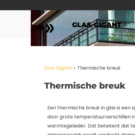
GLAS-GIGANT
Sinds 199
Glas Gigant
>
Thermische breuk
Thermische breuk
Een thermische breuk in glas is een 
door grote temperatuurverschillen in e
warmtegeleider. Dat betekent dat te
glasoppervlak wordt verdeeld. Wann