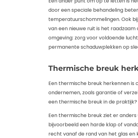
Een ander punt om op te letten is het 
door een speciale behandeling bete
temperatuurschommelingen. Ook bij
van een nieuwe ruit is het raadzaa
omgeving: zorg voor voldoende luchtc
permanente schaduwplekken op slech
Thermische breuk her
Een thermische breuk herkennen is c
ondernemen, zoals garantie of verze
een thermische breuk in de praktijk?
Een thermische breuk ziet er anders
bijvoorbeeld een harde klap of vandal
recht vanaf de rand van het glas en k