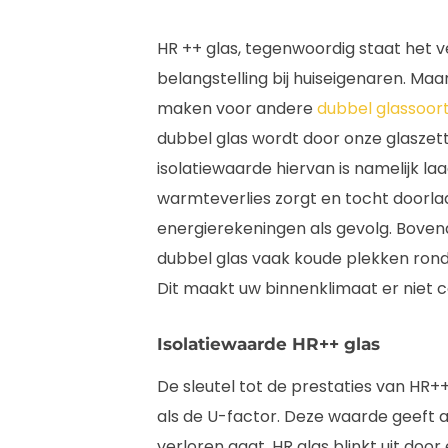
HR ++ glas, tegenwoordig staat het v
belangstelling bij huiseigenaren. Maa
maken voor andere
dubbel glassoor
dubbel glas wordt door onze glaszet
isolatiewaarde hiervan is namelijk l
warmteverlies zorgt en tocht doorlaa
energierekeningen als gevolg. Bove
dubbel glas vaak koude plekken rond
Dit maakt uw binnenklimaat er niet 
Isolatiewaarde HR++ glas
De sleutel tot de prestaties van HR++
als de U-factor. Deze waarde geeft 
verloren gaat. HR glas blinkt uit doo