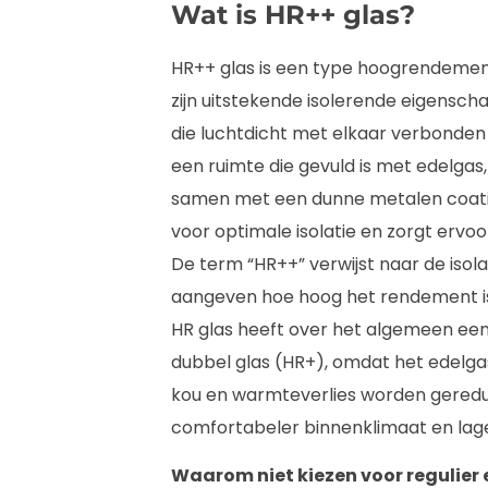
Wat is HR++ glas?
HR++ glas is een type hoogrendeme
zijn uitstekende isolerende eigensch
die luchtdicht met elkaar verbonden 
een ruimte die gevuld is met edelgas
samen met een dunne metalen coatin
voor optimale isolatie en zorgt ervo
De term “HR++” verwijst naar de isola
aangeven hoe hoog het rendement is. 
HR glas heeft over het algemeen ee
dubbel glas (HR+), omdat het edelga
kou en warmteverlies worden gereduc
comfortabeler binnenklimaat en lag
Waarom niet kiezen voor regulier 