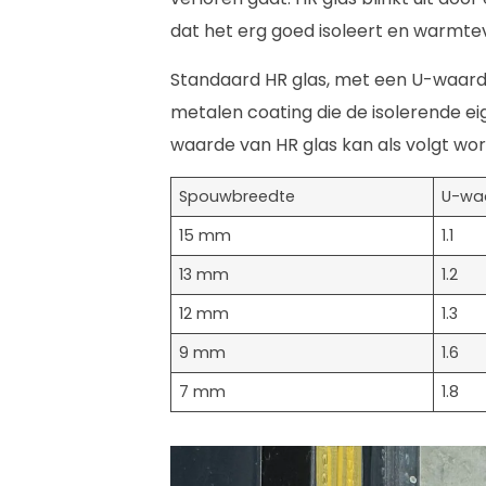
dat het erg goed isoleert en warmte
Standaard HR glas, met een U-waarde 
metalen coating die de isolerende ei
waarde van HR glas kan als volgt wo
Spouwbreedte
U-wa
15 mm
1.1
13 mm
1.2
12 mm
1.3
9 mm
1.6
7 mm
1.8