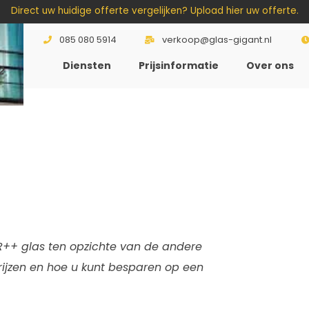
Direct uw huidige offerte vergelijken? Upload hier uw offerte.
085 080 5914
verkoop@glas-gigant.nl
Diensten
Prijsinformatie
Over ons
2
R++ glas ten opzichte van de andere
prijzen en hoe u kunt besparen op een