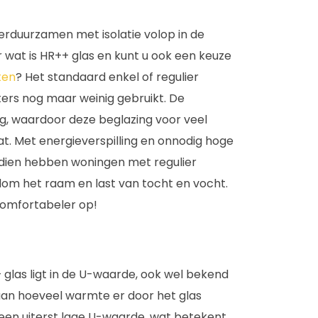
erduurzamen met isolatie volop in de
r wat is HR++ glas en kunt u ook een keuze
ten
? Het standaard enkel of regulier
ters nog maar weinig gebruikt. De
aag, waardoor deze beglazing voor veel
t. Met energieverspilling en onnodig hoge
ndien hebben woningen met regulier
om het raam en last van tocht en vocht.
comfortabeler op!
 glas ligt in de U-waarde, ook wel bekend
aan hoeveel warmte er door het glas
r een uiterst lage U-waarde, wat betekent