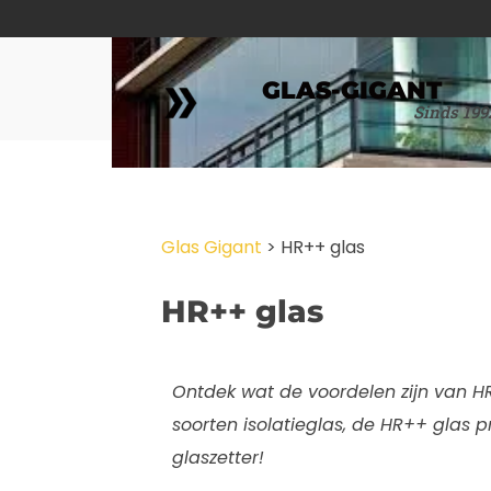
GLAS-GIGANT
Sinds 199
Glas Gigant
>
HR++ glas
HR++ glas
Ontdek wat de voordelen zijn van H
soorten isolatieglas, de HR++ glas 
glaszetter!