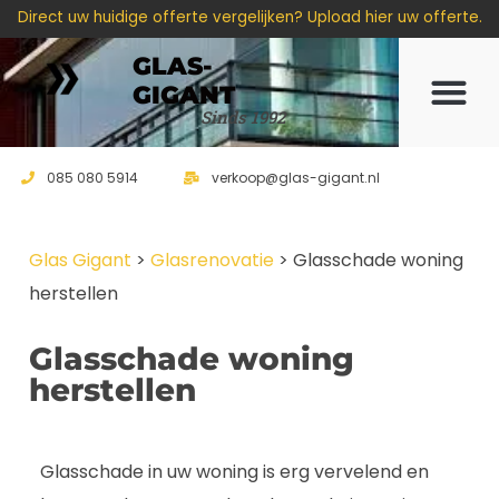
Direct uw huidige offerte vergelijken? Upload hier uw offerte.
GLAS-
GIGANT
Offerte 
Sinds 1992
085 080 5914
verkoop@glas-gigant.nl
Glas Gigant
>
Glasrenovatie
>
Glasschade woning
herstellen
Glasschade woning
herstellen
Glasschade in uw woning is erg vervelend en