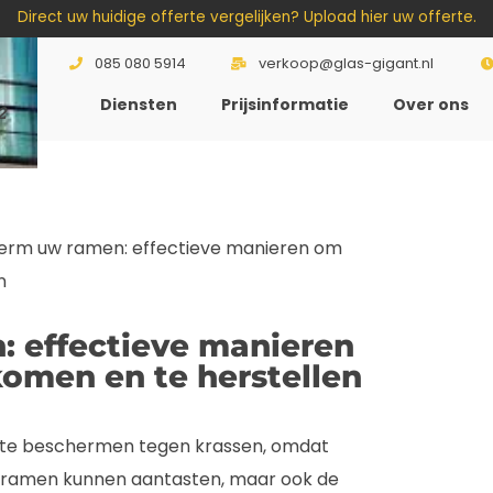
Direct uw huidige offerte vergelijken? Upload hier uw offerte.
085 080 5914
verkoop@glas-gigant.nl
Diensten
Prijsinformatie
Over ons
2
erm uw ramen: effectieve manieren om
n
 effectieve manieren
omen en te herstellen
 te beschermen tegen krassen, omdat
 uw ramen kunnen aantasten, maar ook de