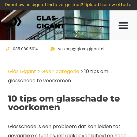
Direct uw huidige offerte vergelijken? Upload hier uw offerte.
GLAS-
GIGANT
Offerte 
Sinds 1992
085 080 5914
verkoop@glas-gigant.nl
Glas Gigant
>
Geen categorie
>
10 tips om
glasschade te voorkomen
10 tips om glasschade te
voorkomen
Glasschade is een probleem dat kan leiden tot
gevaarlijke situaties, inbraakgevoeligheid en hoge