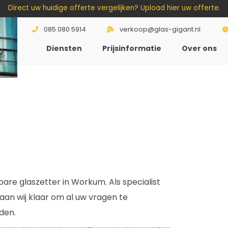
Direct uw huidige offerte vergelijken? Upload hier uw offerte.
085 080 5914
verkoop@glas-gigant.nl
Diensten
Prijsinformatie
Over ons
2
re glaszetter in Workum. Als specialist
aan wij klaar om al uw vragen te
den.