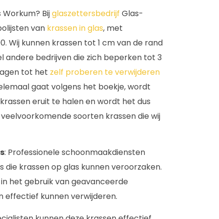
s Workum? Bij
glaszettersbedrijf
Glas-
polijsten van
krassen in glas
, met
. Wij kunnen krassen tot 1 cm van de rand
veel andere bedrijven die zich beperken tot 3
wagen tot het
zelf proberen te verwijderen
 helemaal gaat volgens het boekje, wordt
 krassen eruit te halen en wordt het dus
e veelvoorkomende soorten krassen die wij
s
: Professionele schoonmaakdiensten
 die krassen op glas kunnen veroorzaken.
d in het gebruik van geavanceerde
n effectief kunnen verwijderen.
ecialisten kunnen deze krassen effectief