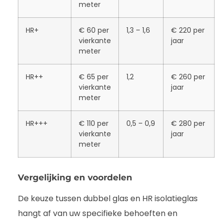
meter
HR+
€ 60 per
1,3 – 1,6
€ 220 per
vierkante
jaar
meter
HR++
€ 65 per
1,2
€ 260 per
vierkante
jaar
meter
HR+++
€ 110 per
0,5 – 0,9
€ 280 per
vierkante
jaar
meter
Vergelijking en voordelen
De keuze tussen dubbel glas en HR isolatieglas
hangt af van uw specifieke behoeften en