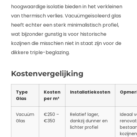
hoogwaardige isolatie bieden in het verkleinen
van thermisch verlies. Vacuümgeïsoleerd glas
heeft echter een sterk minimalistisch profiel,
wat bijzonder gunstig is voor historische
kozijnen die misschien niet in staat zijn voor de
dikkere triple-beglazing.
Kostenvergelijking
Type
Kosten
Installatiekosten
Opmer
Glas
per m²
Vacuüm
€250 –
Relatief lager,
Ideaal v
Glas
€350
dankzij dunner en
renovat
lichter profiel
bestaa
kozijnen