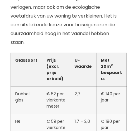
verlagen, maar ook om de ecologische
voetafdruk van uw woning te verkleinen. Het is
een uitstekende keuze voor huiseigenaren die
duurzaamheid hoog in het vaandel hebben
staan.
Glassoort
Prijs
U-
Met
2
(excl.
waarde
20m
prijs
bespaart
arbeid)
u:
Dubbel
€ 52 per
2,7
€ 140 per
glas
vierkante
jaar
meter
HR
€ 59 per
1,7 – 2,0
€ 180 per
vierkante
jaar