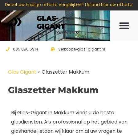
Direct uw huidige offerte vergelijken? Upload hier uw offerte.
GLAS-
GIGANT
Offerte 
Sinds 1992
085 080 5914
verkoop@glas-gigant.nl
Glas Gigant
>
Glaszetter Makkum
Glaszetter Makkum
Bij Glas-Gigant in Makkum vindt u de beste
glasdiensten. Als professional op het gebied van
glashandel, staan wij klaar om al uw vragen te