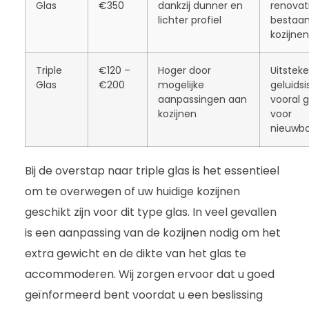
Glas
€350
dankzij dunner en
renovat
lichter profiel
bestaa
kozijnen
Triple
€120 –
Hoger door
Uitstek
Glas
€200
mogelijke
geluidsi
aanpassingen aan
vooral 
kozijnen
voor
nieuwb
Bij de overstap naar triple glas is het essentieel
om te overwegen of uw huidige kozijnen
geschikt zijn voor dit type glas. In veel gevallen
is een aanpassing van de kozijnen nodig om het
extra gewicht en de dikte van het glas te
accommoderen. Wij zorgen ervoor dat u goed
geïnformeerd bent voordat u een beslissing