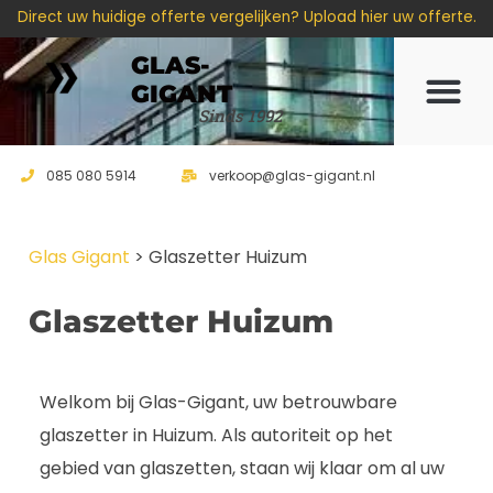
Direct uw huidige offerte vergelijken? Upload hier uw offerte.
GLAS-
GIGANT
Offerte 
Sinds 1992
085 080 5914
verkoop@glas-gigant.nl
Glas Gigant
>
Glaszetter Huizum
Glaszetter Huizum
Welkom bij Glas-Gigant, uw betrouwbare
glaszetter in Huizum. Als autoriteit op het
gebied van glaszetten, staan wij klaar om al uw