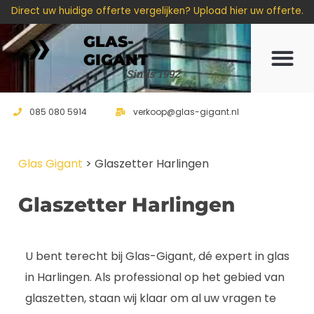
Direct uw huidige offerte vergelijken? Upload hier uw offerte.
GLAS-
GIGANT
Offerte 
Sinds 1992
085 080 5914
verkoop@glas-gigant.nl
Glas Gigant
>
Glaszetter Harlingen
Glaszetter Harlingen
U bent terecht bij Glas-Gigant, dé expert in glas
in Harlingen. Als professional op het gebied van
glaszetten, staan wij klaar om al uw vragen te