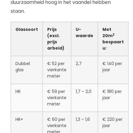
duurzaamheid hoog in het vaandel hebben
staan.
Glassoort
Prijs
U-
Met
2
(excl.
waarde
20m
prijs
bespaart
arbeid)
u:
Dubbel
€ 52 per
2,7
€ 140 per
glas
vierkante
jaar
meter
HR
€ 59 per
1,7 – 2,0
€ 180 per
vierkante
jaar
meter
HR+
€ 60 per
1,3 – 1,6
€ 220 per
vierkante
jaar
meter