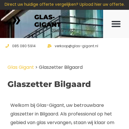
Direct uw huidige offerte vergelijken? Upload hier uw offerte.
GLAS-
GIGANT
Offerte 
Sinds 1992
085 080 5914
verkoop@glas-gigant.nl
Glas Gigant
>
Glaszetter Bilgaard
Glaszetter Bilgaard
Welkom bij Glas-Gigant, uw betrouwbare
glaszetter in Bilgaard. Als professional op het
gebied van glas vervangen, staan wij klaar om