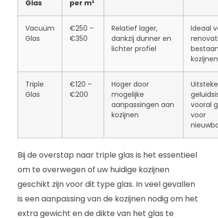
Glas
per m²
Vacuüm
€250 –
Relatief lager,
Ideaal v
Glas
€350
dankzij dunner en
renovat
lichter profiel
bestaa
kozijnen
Triple
€120 –
Hoger door
Uitstek
Glas
€200
mogelijke
geluidsi
aanpassingen aan
vooral 
kozijnen
voor
nieuwb
Bij de overstap naar triple glas is het essentieel
om te overwegen of uw huidige kozijnen
geschikt zijn voor dit type glas. In veel gevallen
is een aanpassing van de kozijnen nodig om het
extra gewicht en de dikte van het glas te